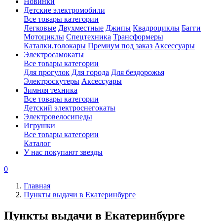
Новинки
Детские электромобили
Все товары категории
Легковые
Двухместные
Джипы
Квадроциклы
Багги
Мотоциклы
Спецтехника
Трансформеры
Каталки,толокары
Премиум под заказ
Аксессуары
Электросамокаты
Все товары категории
Для прогулок
Для города
Для бездорожья
Электроскутеры
Аксессуары
Зимняя техника
Все товары категории
Детский электроснегокаты
Электровелосипеды
Игрушки
Все товары категории
Каталог
У нас покупают звезды
0
Главная
Пункты выдачи в Екатеринбурге
Пункты выдачи в Екатеринбурге