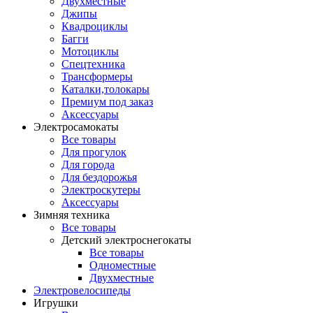
Двухместные
Джипы
Квадроциклы
Багги
Мотоциклы
Спецтехника
Трансформеры
Каталки,толокары
Премиум под заказ
Аксессуары
Электросамокаты
Все товары
Для прогулок
Для города
Для бездорожья
Электроскутеры
Аксессуары
Зимняя техника
Все товары
Детский электроснегокаты
Все товары
Одноместные
Двухместные
Электровелосипеды
Игрушки