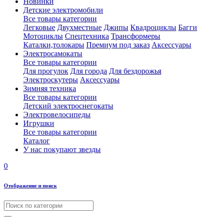
Новинки
Детские электромобили
Все товары категории
Легковые
Двухместные
Джипы
Квадроциклы
Багги
Мотоциклы
Спецтехника
Трансформеры
Каталки,толокары
Премиум под заказ
Аксессуары
Электросамокаты
Все товары категории
Для прогулок
Для города
Для бездорожья
Электроскутеры
Аксессуары
Зимняя техника
Все товары категории
Детский электроснегокаты
Электровелосипеды
Игрушки
Все товары категории
Каталог
У нас покупают звезды
0
Отображение и поиск