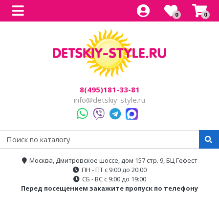
0
0
Все товары
Все товары
Все товары
Все товары
Все товары
Легковые
Для прогулок
Детский электроснегокаты
Одноместные
Каталог
Двухместные
Для города
Двухместные
8(495)181-33-81
Джипы
Для бездорожья
info@detskiy-style.ru
Квадроциклы
Электроскутеры
Багги
Аксессуары
Мотоциклы
Москва, Дмитровское шоссе, дом 157 стр. 9, БЦ Гефест
ПН - ПТ с 9:00 до 20:00
Спецтехника
СБ - ВС с 9:00 до 19:00
Перед посещением закажите пропуск по телефону
Трансформеры