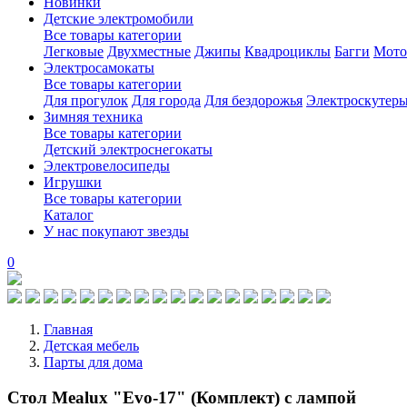
Новинки
Детские электромобили
Все товары категории
Легковые
Двухместные
Джипы
Квадроциклы
Багги
Мото
Электросамокаты
Все товары категории
Для прогулок
Для города
Для бездорожья
Электроскутер
Зимняя техника
Все товары категории
Детский электроснегокаты
Электровелосипеды
Игрушки
Все товары категории
Каталог
У нас покупают звезды
0
Главная
Детская мебель
Парты для дома
Стол Mealux "Evo-17" (Комплект) с лампой