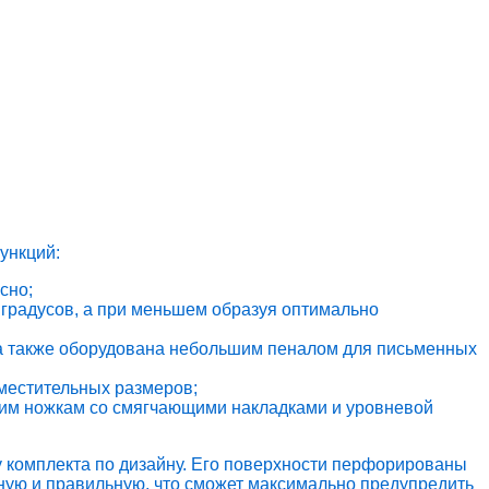
ункций:
сно;
 градусов, а при меньшем образуя оптимально
 а также оборудована небольшим пеналом для письменных
вместительных размеров;
ьшим ножкам со смягчающими накладками и уровневой
у комплекта по дизайну. Его поверхности перфорированы
ьную и правильную, что сможет максимально предупредить