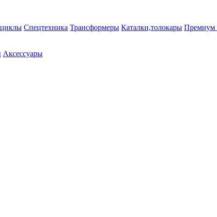
циклы
Спецтехника
Трансформеры
Каталки,толокары
Премиум 
ы
Аксессуары