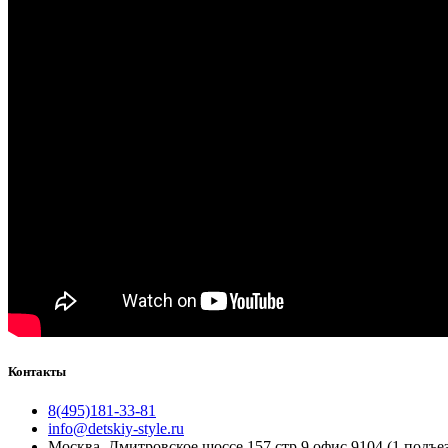
Контакты
8(495)181-33-81
info@detskiy-style.ru
Москва, Дмитровское шоссе 157 стр.9 офис 9104 (1 подъез