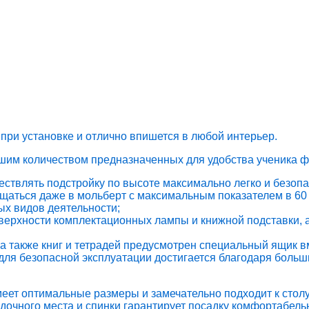
 при установке и отлично впишется в любой интерьер.
шим количеством предназначенных для удобства ученика ф
твлять подстройку по высоте максимально легко и безопа
ащаться даже в мольберт с максимальным показателем в 60
х видов деятельности;
оверхности комплектационных лампы и книжной подставки,
 а также книг и тетрадей предусмотрен специальный ящик 
я для безопасной эксплуатации достигается благодаря бол
меет оптимальные размеры и замечательно подходит к стол
адочного места и спинки гарантирует посадку комфортабел