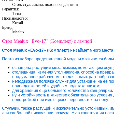
Стол, cтул, лампа, подставка для книг
Гарантия:
1 год
Производство:
Китай
Бренд:
Mealux
Стол Mealux "Evo-17" (Комплект) с лампой
Стол Mealux «Evo-17» (Комплект)
не займет много места
Парта из набора представленной модели отличается боль
оснащена растущим механизмом, помогающим осущес
столешница, изменяя угол наклона, способна превр
продуманное рабочее место для самых разнообразны
неподвижная полочка служит для установки на ее п
принадлежностей и удобным подстаканником;
для хранения еще большего количества канцелярии,
ну и устойчивость в качестве обязательного услови
подстройкой при имеющихся неровностях на полу.
Стульчик, также растущий и исключительно устойчивый, и
для свободной циркуляции воздуха. Ну а конструкция пос