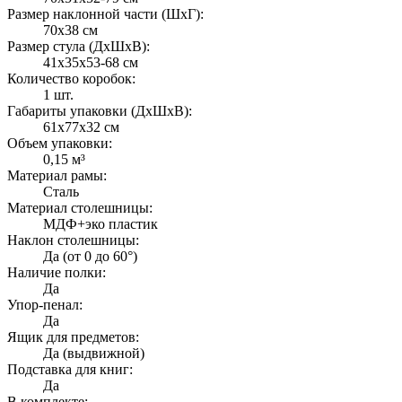
Размер наклонной части (ШxГ):
70x38 см
Размер стула (ДxШxВ):
41x35x53-68 см
Количество коробок:
1 шт.
Габариты упаковки (ДxШxВ):
61x77x32 см
Объем упаковки:
0,15 м³
Материал рамы:
Сталь
Материал столешницы:
МДФ+эко пластик
Наклон столешницы:
Да (от 0 до 60°)
Наличие полки:
Да
Упор-пенал:
Да
Ящик для предметов:
Да (выдвижной)
Подставка для книг:
Да
В комплекте: