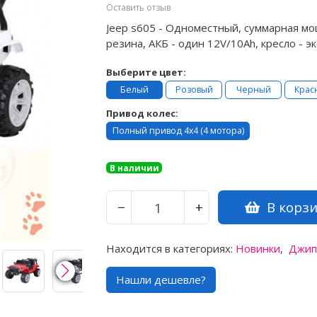
Оставить отзыв
Jeep s605 - Одноместный, суммарная мощн
резина, АКБ - один 12V/10Ah, кресло - эк
Выберите цвет:
Белый
Розовый
Черный
Крас
Привод колес:
Полный привод 4x4 (4 мотора)
В наличии
В корз
−
+
Находится в категориях:
Новинки
,
Джи
Нашли дешевле?