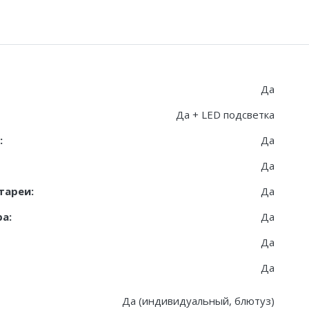
Да
Да + LED подсветка
:
Да
Да
тареи:
Да
а:
Да
Да
Да
Да (индивидуальный, блютуз)