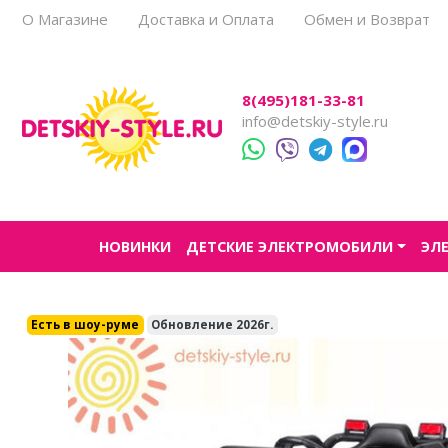
О Магазине
Доставка и Оплата
Обмен и Возврат
Все товары
Все товары
Все товары
Все товары
Все товары
8(495)181-33-81
Легковые
Для прогулок
Детский электроснегокаты
Одноместные
Каталог
info@detskiy-style.ru
Двухместные
Для города
Двухместные
Джипы
Для бездорожья
Квадроциклы
Электроскутеры
НОВИНКИ
ДЕТСКИЕ ЭЛЕКТРОМОБИЛИ
ЭЛ
Багги
Аксессуары
Мотоциклы
Есть в шоу-руме
Обновление 2026г.
Спецтехника
Трансформеры