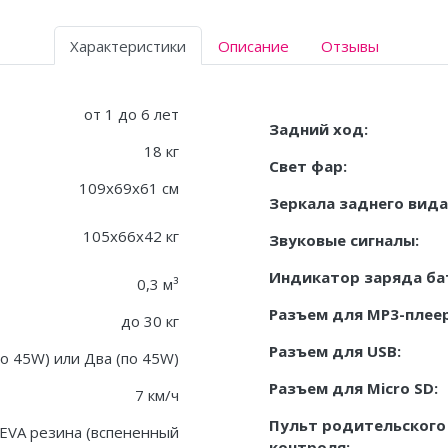
Характеристики
Описание
Отзывы
от 1 до 6 лет
Задний ход:
18 кг
Свет фар:
109x69x61 см
Зеркала заднего вида
105х66х42 кг
Звуковые сигналы:
Индикатор заряда ба
0,3 м³
Разъем для MP3-плеер
до 30 кг
Разъем для USB:
о 45W) или Два (по 45W)
Разъем для Micro SD:
7 км/ч
Пульт родительского
EVA резина (вспененный
контроля: