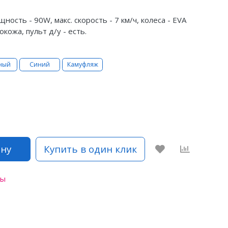
ость - 90W, макс. скорость - 7 км/ч, колеса - EVA
окожа, пульт д/у - есть.
ный
Синий
Камуфляж
ину
Купить в один клик
пы