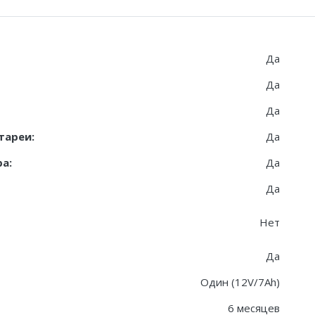
Да
Да
Да
тареи:
Да
а:
Да
Да
Нет
Да
Один (12V/7Ah)
6 месяцев