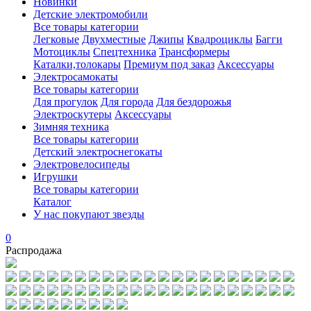
Новинки
Детские электромобили
Все товары категории
Легковые
Двухместные
Джипы
Квадроциклы
Багги
Мотоциклы
Спецтехника
Трансформеры
Каталки,толокары
Премиум под заказ
Аксессуары
Электросамокаты
Все товары категории
Для прогулок
Для города
Для бездорожья
Электроскутеры
Аксессуары
Зимняя техника
Все товары категории
Детский электроснегокаты
Электровелосипеды
Игрушки
Все товары категории
Каталог
У нас покупают звезды
0
Распродажа