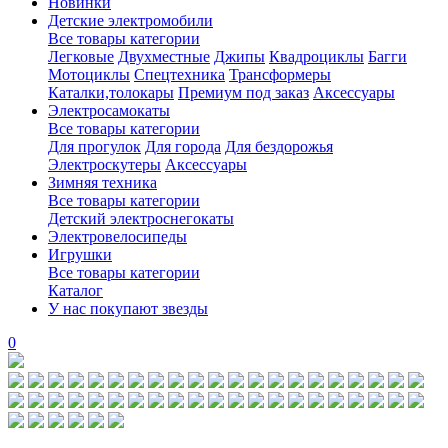
Новинки
Детские электромобили
Все товары категории
Легковые
Двухместные
Джипы
Квадроциклы
Багги
Мотоциклы
Спецтехника
Трансформеры
Каталки,толокары
Премиум под заказ
Аксессуары
Электросамокаты
Все товары категории
Для прогулок
Для города
Для бездорожья
Электроскутеры
Аксессуары
Зимняя техника
Все товары категории
Детский электроснегокаты
Электровелосипеды
Игрушки
Все товары категории
Каталог
У нас покупают звезды
0