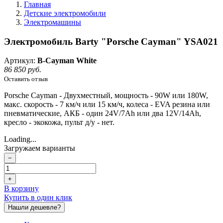
Главная
Детские электромобили
Электромашины
Электромобиль Barty "Porsche Cayman" YSA021
Артикул:
B-Cayman White
86 850 руб.
Оставить отзыв
Porsche Cayman - Двухместный, мощность - 90W или 180W,
макс. скорость - 7 км/ч или 15 км/ч, колеса - EVA резина или
пневматические, АКБ - один 24V/7Ah или два 12V/14Ah,
кресло - экокожа, пульт д/у - нет.
Loading...
Загружаем варианты
−
+
В корзину
Купить в один клик
Нашли дешевле?