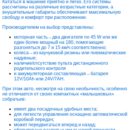
Кататься в машинке приятно и легко. Его системы
рассчитаны на различные возрастные категории, а
внушительные габариты обеспечивают максимальную
свободу и комфорт при расположении.
Производителем на выбор представлены:
моторная часть ̶ два двигателя по 45 W или же
один более мощный на 180, помогающие
разгоняться до 7 и 15 км/ч соответственно;
колеса ̶ из каучуковой резины или пневматические
надувные;
наличие/отсутствие пульта дистанционного
родительского контроля
и аккумуляторная составляющая ̶ батарея
12V/10Ah или 24V/7AH.
При этом авто, несмотря на свою необычность, особенно
не отличается от своих компактных «малышковых»
собратьев:
имеет два посадочных удобных места;
для легкости управления оснащено автоматической
коробкой передач;
может передвигаться вперед и назад;
оборудовано раздельными высокой прочности