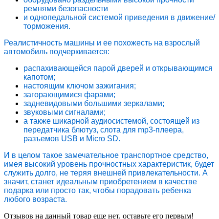
ремнями безопасности
и однопедальной системой приведения в движение/
торможения.
Реалистичность машины и ее похожесть на взрослый
автомобиль подчеркивается:
распахивающейся парой дверей и открывающимся
капотом;
настоящим ключом зажигания;
загорающимися фарами;
задневидовыми большими зеркалами;
звуковыми сигналами;
а также шикарной аудиосистемой, состоящей из
передатчика блютуз, слота для mp3-плеера,
разъемов USB и Micro SD.
И в целом такое замечательное транспортное средство,
имея высокий уровень прочностных характеристик, будет
служить долго, не теряя внешней привлекательности. А
значит, станет идеальным приобретением в качестве
подарка или просто так, чтобы порадовать ребенка
любого возраста.
Отзывов на данный товар еще нет, оставьте его первым!