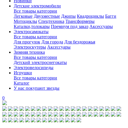
Новинки
Детские электромобили
Все товары категории
Легковые
Двухместные
Джипы
Квадроциклы
Багги
Мотоциклы
Спецтехника
Трансформеры
Каталки,толокары
Премиум под заказ
Аксессуары
Электросамокаты
Все товары категории
Для прогулок
Для города
Для бездорожья
Электроскутеры
Аксессуары
Зимняя техника
Все товары категории
Детский электроснегокаты
Электровелосипеды
Игрушки
Все товары категории
Каталог
У нас покупают звезды
0