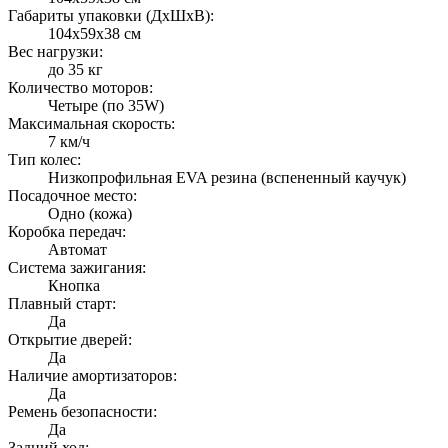
Габариты упаковки (ДxШxВ):
104х59х38 см
Вес нагрузки:
до 35 кг
Количество моторов:
Четыре (по 35W)
Максимальная скорость:
7 км/ч
Тип колес:
Низкопрофильная EVA резина (вспененный каучук)
Посадочное место:
Одно (кожа)
Коробка передач:
Автомат
Система зажигания:
Кнопка
Плавный старт:
Да
Открытие дверей:
Да
Наличие амортизаторов:
Да
Ремень безопасности:
Да
Задний ход: