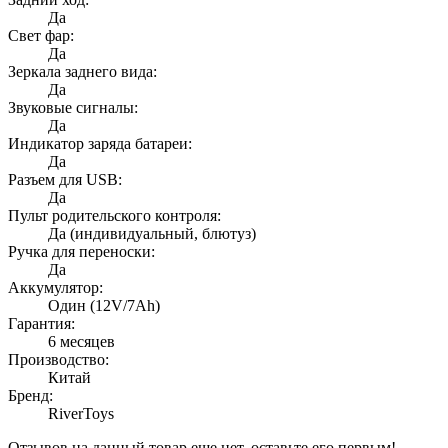
Да
Свет фар:
Да
Зеркала заднего вида:
Да
Звуковые сигналы:
Да
Индикатор заряда батареи:
Да
Разъем для USB:
Да
Пульт родительского контроля:
Да (индивидуальный, блютуз)
Ручка для переноски:
Да
Аккумулятор:
Один (12V/7Ah)
Гарантия:
6 месяцев
Производство:
Китай
Бренд:
RiverToys
Отзывов на данный товар еще нет, оставьте его первым!