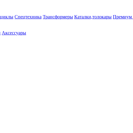
циклы
Спецтехника
Трансформеры
Каталки,толокары
Премиум 
ы
Аксессуары