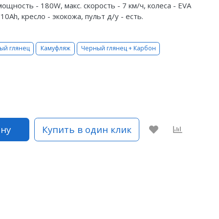
ность - 180W, макс. скорость - 7 км/ч, колеса - EVA
0Ah, кресло - экокожа, пульт д/у - есть.
ый глянец
Камуфляж
Черный глянец + Карбон
ину
Купить в один клик