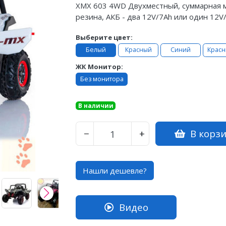
XMX 603 4WD Двухместный, суммарная мощ
резина, АКБ - два 12V/7Ah или один 12V/1
Выберите цвет:
Белый
Красный
Синий
Красн
ЖК Монитор:
Без монитора
В наличии
В корз
−
+
Нашли дешевле?
Видео