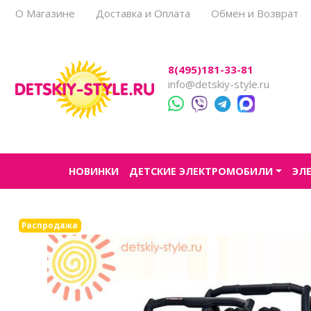
О Магазине
Доставка и Оплата
Обмен и Возврат
Все товары
Все товары
Все товары
Все товары
8(495)181-33-81
Для прогулок
Детский электроснегокаты
Одноместные
Каталог
info@detskiy-style.ru
Для города
Двухместные
Для бездорожья
Электроскутеры
НОВИНКИ
ДЕТСКИЕ ЭЛЕКТРОМОБИЛИ
ЭЛ
Аксессуары
Распродажа