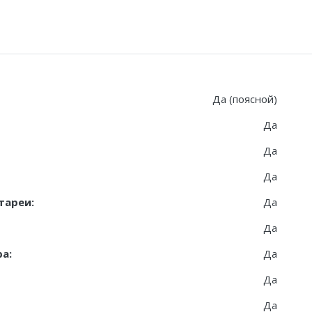
Да (поясной)
Да
Да
Да
тареи:
Да
Да
а:
Да
Да
Да