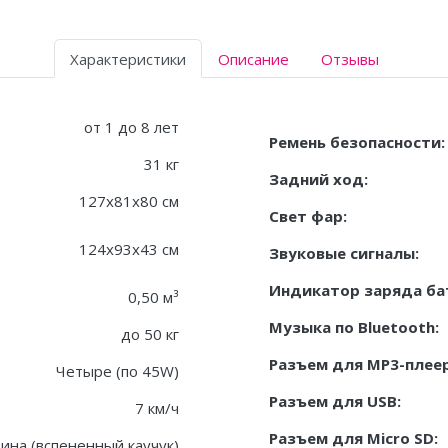
Характеристики
Описание
Отзывы
от 1 до 8 лет
Ремень безопасности:
31 кг
Задний ход:
127x81x80 см
Свет фар:
124x93x43 см
Звуковые сигналы:
Индикатор заряда ба
0,50 м³
Музыка по Bluetooth:
до 50 кг
Разъем для MP3-плеер
Четыре (по 45W)
Разъем для USB:
7 км/ч
Разъем для Micro SD:
ина (вспененный каучук)