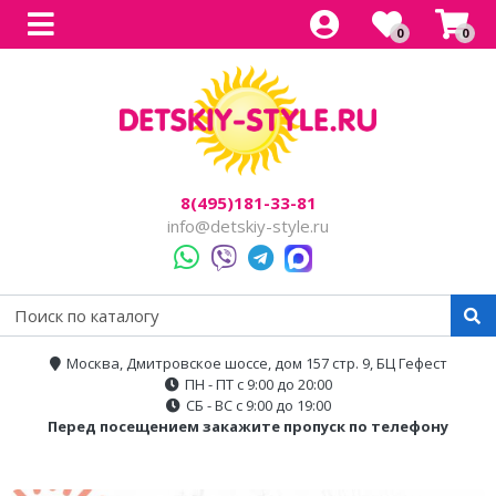
0
0
Все товары
Все товары
Все товары
Все товары
Все товары
Легковые
Для прогулок
Детский электроснегокаты
Одноместные
Каталог
Двухместные
Для города
Двухместные
8(495)181-33-81
Джипы
Для бездорожья
info@detskiy-style.ru
Квадроциклы
Электроскутеры
Багги
Аксессуары
Мотоциклы
Москва, Дмитровское шоссе, дом 157 стр. 9, БЦ Гефест
ПН - ПТ с 9:00 до 20:00
Спецтехника
СБ - ВС с 9:00 до 19:00
Перед посещением закажите пропуск по телефону
Трансформеры