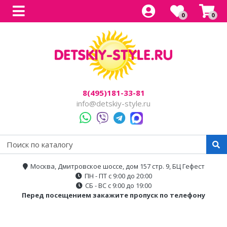
0
0
Все товары
Все товары
Все товары
Все товары
Все товары
Легковые
Для прогулок
Детский электроснегокаты
Одноместные
Каталог
Двухместные
Для города
Двухместные
8(495)181-33-81
Джипы
Для бездорожья
info@detskiy-style.ru
Квадроциклы
Электроскутеры
Багги
Аксессуары
Мотоциклы
Москва, Дмитровское шоссе, дом 157 стр. 9, БЦ Гефест
ПН - ПТ с 9:00 до 20:00
Спецтехника
СБ - ВС с 9:00 до 19:00
Перед посещением закажите пропуск по телефону
Трансформеры