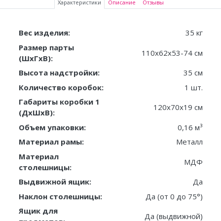
Характеристики
Описание
Отзывы
Вес изделия:
35 кг
Размер парты
110х62х53-74 см
(ШxГxВ):
Высота надстройки:
35 см
Количество коробок:
1 шт.
Габариты коробки 1
120х70х19 см
(ДxШxВ):
Объем упаковки:
0,16 м³
Материал рамы:
Металл
Материал
МДФ
столешницы:
Выдвижной ящик:
Да
Наклон столешницы:
Да (от 0 до 75°)
Ящик для
Да (выдвижной)