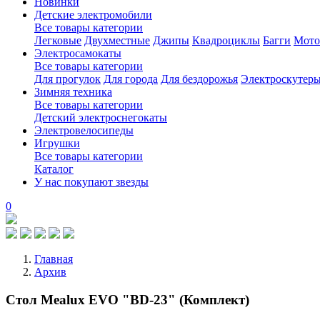
Новинки
Детские электромобили
Все товары категории
Легковые
Двухместные
Джипы
Квадроциклы
Багги
Мото
Электросамокаты
Все товары категории
Для прогулок
Для города
Для бездорожья
Электроскутер
Зимняя техника
Все товары категории
Детский электроснегокаты
Электровелосипеды
Игрушки
Все товары категории
Каталог
У нас покупают звезды
0
Главная
Архив
Стол Mealux EVO "BD-23" (Комплект)