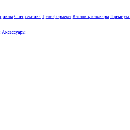
циклы
Спецтехника
Трансформеры
Каталки,толокары
Премиум 
ы
Аксессуары