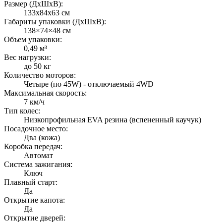
Размер (ДxШxВ):
133x84x63 см
Габариты упаковки (ДxШxВ):
138×74×48 см
Объем упаковки:
0,49 м³
Вес нагрузки:
до 50 кг
Количество моторов:
Четыре (по 45W) - отключаемый 4WD
Максимальная скорость:
7 км/ч
Тип колес:
Низкопрофильная EVA резина (вспененный каучук)
Посадочное место:
Два (кожа)
Коробка передач:
Автомат
Система зажигания:
Ключ
Плавный старт:
Да
Открытие капота:
Да
Открытие дверей: