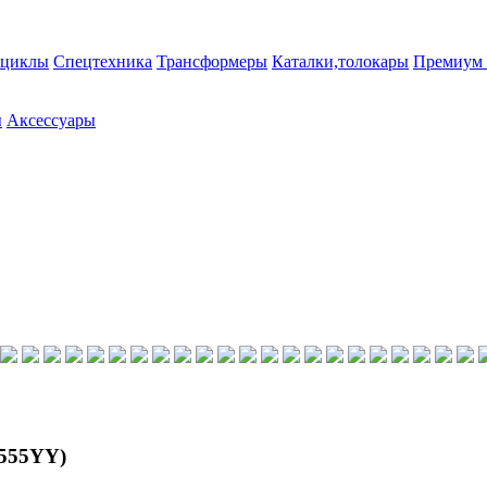
циклы
Спецтехника
Трансформеры
Каталки,толокары
Премиум 
ы
Аксессуары
Y555YY)