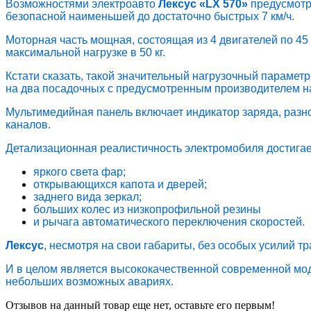
Возможностями электроавто
Лексус «LX 570»
предусмотр
безопасной наименьшей до достаточно быстрых 7 км/ч.
Моторная часть мощная, состоящая из 4 двигателей по 45
максимальной нагрузке в 50 кг.
Кстати сказать, такой значительный нагрузочный параме
на два посадочных с предусмотренным производителем н
Мультимедийная панель включает индикатор заряда, разн
каналов.
Детализационная реалистичность электромобиля достигае
яркого света фар;
открывающихся капота и дверей;
заднего вида зеркал;
больших колес из низкопрофильной резины
и рычага автоматического переключения скоростей.
Лексус
, несмотря на свои габариты, без особых усилий т
И в целом является высококачественной современной мод
небольших возможных авариях.
Отзывов на данный товар еще нет, оставьте его первым!