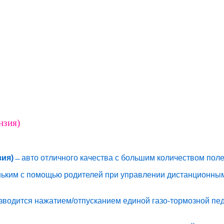
нзия)
зия)
̶ авто отличного качества с большим количеством пол
ьким с помощью родителей при управлении дистанционным 
водится нажатием/отпусканием единой газо-тормозной педа