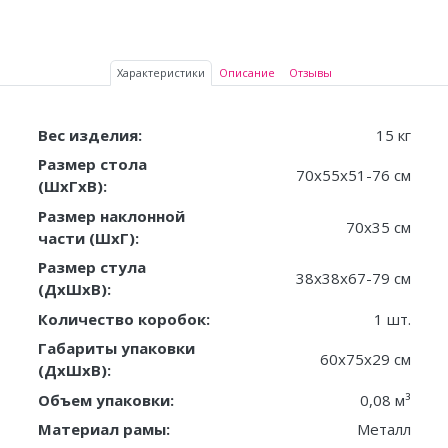
Характеристики
Описание
Отзывы
Вес изделия:
15 кг
Размер стола
70х55х51-76 см
(ШxГxВ):
Размер наклонной
70х35 см
части (ШxГ):
Размер стула
38х38х67-79 см
(ДxШxВ):
Количество коробок:
1 шт.
Габариты упаковки
60х75х29 см
(ДxШxВ):
Объем упаковки:
0,08 м³
Материал рамы:
Металл