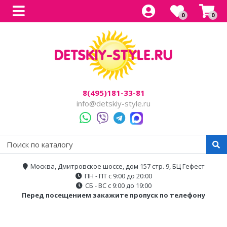
0
0
Все товары
Все товары
Все товары
Все товары
Все товары
Легковые
Для прогулок
Детский электроснегокаты
Одноместные
Каталог
Двухместные
Для города
Двухместные
8(495)181-33-81
Джипы
Для бездорожья
info@detskiy-style.ru
Квадроциклы
Электроскутеры
Багги
Аксессуары
Мотоциклы
Москва, Дмитровское шоссе, дом 157 стр. 9, БЦ Гефест
ПН - ПТ с 9:00 до 20:00
Спецтехника
СБ - ВС с 9:00 до 19:00
Перед посещением закажите пропуск по телефону
Трансформеры