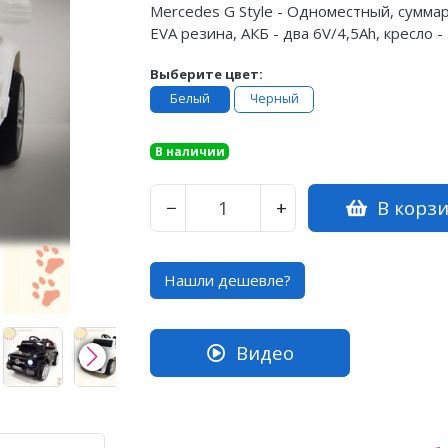
Mercedes G Style - Одноместный, суммарн
EVA резина, АКБ - два 6V/4,5Ah, кресло - 
Выберите цвет:
Белый
Черный
В наличии
В корз
−
+
Нашли дешевле?
Видео