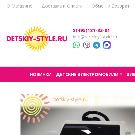
О Магазине
Доставка и Оплата
Обмен и Возврат
Все товары
Все товары
Все товары
Все товары
Все товары
8(495)181-33-81
Легковые
Для прогулок
Детский электроснегокаты
Одноместные
Каталог
info@detskiy-style.ru
Двухместные
Для города
Двухместные
Джипы
Для бездорожья
Квадроциклы
Электроскутеры
НОВИНКИ
ДЕТСКИЕ ЭЛЕКТРОМОБИЛИ
ЭЛ
Багги
Аксессуары
Мотоциклы
Спецтехника
Трансформеры