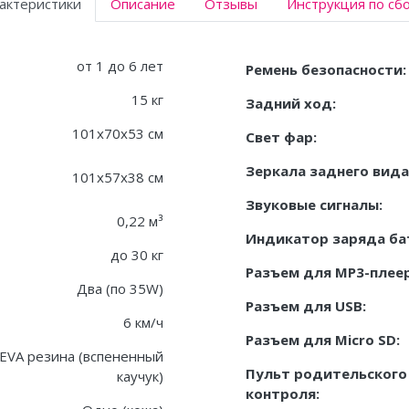
актеристики
Описание
Отзывы
Инструкция по сб
от 1 до 6 лет
Ремень безопасности:
15 кг
Задний ход:
101x70x53 см
Свет фар:
Зеркала заднего вида
101х57х38 см
Звуковые сигналы:
0,22 м³
Индикатор заряда ба
до 30 кг
Разъем для MP3-плеер
Два (по 35W)
Разъем для USB:
6 км/ч
Разъем для Micro SD:
EVA резина (вспененный
Пульт родительского
каучук)
контроля: