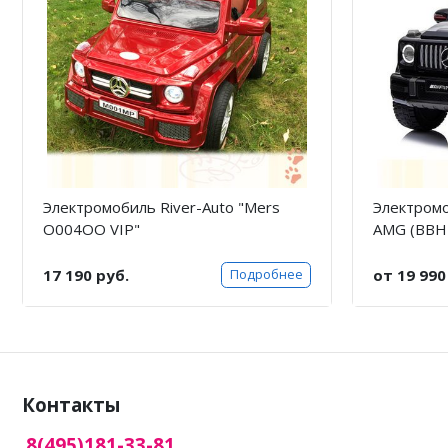
Электромобиль River-Auto "Mers
Электром
O004OO VIP"
AMG (BBH-
17 190 руб.
от 19 990
Подробнее
Контакты
8(495)181-33-81