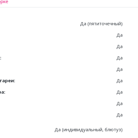
орке
Да (пятиточечный)
Да
Да
:
Да
Да
тареи:
Да
а:
Да
Да
Да
Да (индивидуальный, блютуз)