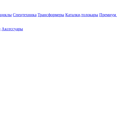
циклы
Спецтехника
Трансформеры
Каталки,толокары
Премиум 
ы
Аксессуары