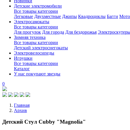
Новинки
Детские электромобили
Все товары категории
Легковые
Двухместные
Джипы
Квадроциклы
Багги
Мото
Электросамокаты
Все товары категории
Для прогулок
Для города
Для бездорожья
Электроскутер
Зимняя техника
Все товары категории
Детский электроснегокаты
Электровелосипеды
Игрушки
Все товары категории
Каталог
У нас покупают звезды
0
Главная
Архив
Детский Стул Cubby "Magnolia"