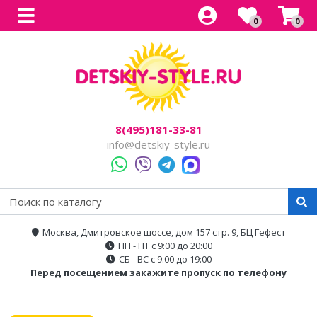
0
0
Все товары
Все товары
Все товары
Все товары
Все товары
Легковые
Для прогулок
Детский электроснегокаты
Одноместные
Каталог
Двухместные
Для города
Двухместные
8(495)181-33-81
Джипы
Для бездорожья
info@detskiy-style.ru
Квадроциклы
Электроскутеры
Багги
Аксессуары
Мотоциклы
Москва, Дмитровское шоссе, дом 157 стр. 9, БЦ Гефест
ПН - ПТ с 9:00 до 20:00
Спецтехника
СБ - ВС с 9:00 до 19:00
Перед посещением закажите пропуск по телефону
Трансформеры