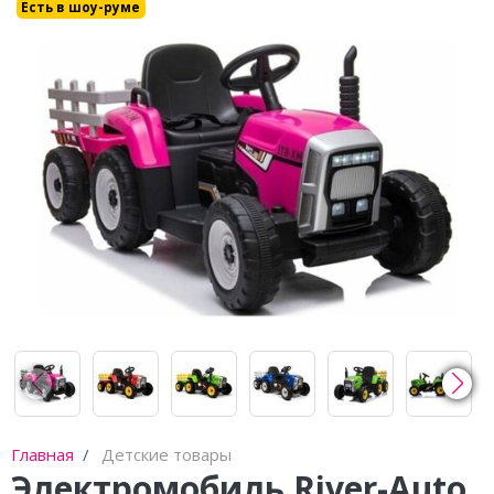
Каталки,толокары
Есть в шоу-руме
Премиум под заказ
Аксессуары
Главная
Детские товары
Электромобиль River-Auto