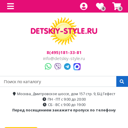
0
0
Все товары
Все товары
Все товары
Все товары
Все товары
Легковые
Для прогулок
Детский электроснегокаты
Одноместные
Каталог
Двухместные
Для города
Двухместные
8(495)181-33-81
Джипы
Для бездорожья
info@detskiy-style.ru
Квадроциклы
Электроскутеры
Багги
Аксессуары
Мотоциклы
Москва, Дмитровское шоссе, дом 157 стр. 9, БЦ Гефест
ПН - ПТ с 9:00 до 20:00
Спецтехника
СБ - ВС с 9:00 до 19:00
Перед посещением закажите пропуск по телефону
Трансформеры