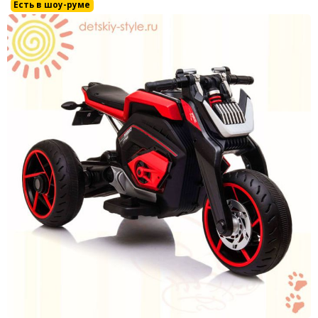
Каталки,толокары
Есть в шоу-руме
Премиум под заказ
Аксессуары