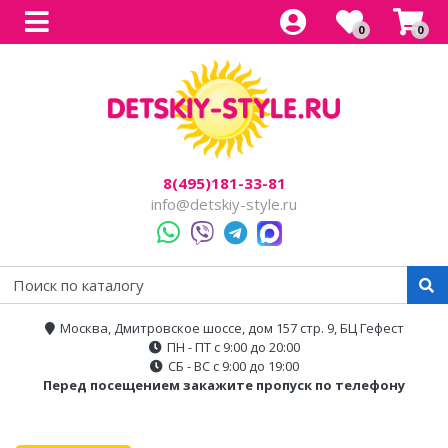
0
0
Все товары
Все товары
Все товары
Все товары
Все товары
Легковые
Для прогулок
Детский электроснегокаты
Одноместные
Каталог
Двухместные
Для города
Двухместные
8(495)181-33-81
Джипы
Для бездорожья
info@detskiy-style.ru
Квадроциклы
Электроскутеры
Багги
Аксессуары
Мотоциклы
Москва, Дмитровское шоссе, дом 157 стр. 9, БЦ Гефест
ПН - ПТ с 9:00 до 20:00
Спецтехника
СБ - ВС с 9:00 до 19:00
Перед посещением закажите пропуск по телефону
Трансформеры