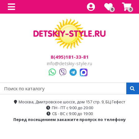
0
0
Все товары
Все товары
Все товары
Все товары
Все товары
Легковые
Для прогулок
Детский электроснегокаты
Одноместные
Каталог
Двухместные
Для города
Двухместные
8(495)181-33-81
Джипы
Для бездорожья
info@detskiy-style.ru
Квадроциклы
Электроскутеры
Багги
Аксессуары
Мотоциклы
Москва, Дмитровское шоссе, дом 157 стр. 9, БЦ Гефест
ПН - ПТ с 9:00 до 20:00
Спецтехника
СБ - ВС с 9:00 до 19:00
Перед посещением закажите пропуск по телефону
Трансформеры