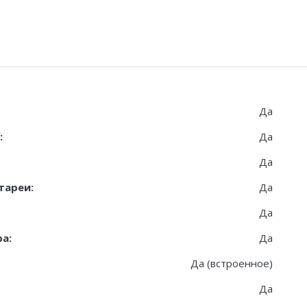
Да
:
Да
Да
тареи:
Да
Да
а:
Да
Да (встроенное)
Да