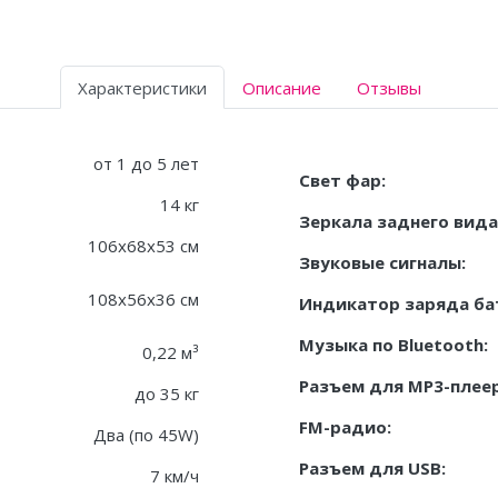
Характеристики
Описание
Отзывы
от 1 до 5 лет
Свет фар:
14 кг
Зеркала заднего вида
106x68x53 см
Звуковые сигналы:
108x56x36 см
Индикатор заряда ба
Музыка по Bluetooth:
0,22 м³
Разъем для MP3-плеер
до 35 кг
FM-радио:
Два (по 45W)
Разъем для USB:
7 км/ч