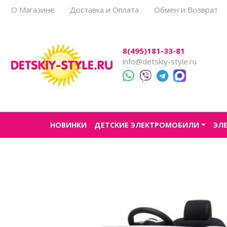
О Магазине
Доставка и Оплата
Обмен и Возврат
Все товары
Все товары
Все товары
Все товары
Все товары
8(495)181-33-81
Легковые
Для прогулок
Детский электроснегокаты
Одноместные
Каталог
info@detskiy-style.ru
Двухместные
Для города
Двухместные
Джипы
Для бездорожья
Квадроциклы
Электроскутеры
НОВИНКИ
ДЕТСКИЕ ЭЛЕКТРОМОБИЛИ
ЭЛ
Багги
Аксессуары
Мотоциклы
Спецтехника
Трансформеры