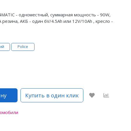
MATIC - одноместный, суммарная мощность - 90W,
VA резина, АКБ - один 6V/4.5Ah или 12V/10Ah , кресло -
ий
Police
ину
Купить в один клик
ромобили