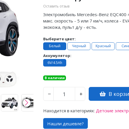
Оставить отзыв
Электромобиль Mercedes-Benz EQC400 4
макс. скорость - 5 или 7 км/ч, колеса - E
экокожа, пульт д/у - есть.
Выберите цвет:
Белый
Черный
Красный
Син
Аккумулятор:
6V/4.5Ah
В наличии
В корз
−
+
Находится в категориях:
Детские элект
Нашли дешевле?