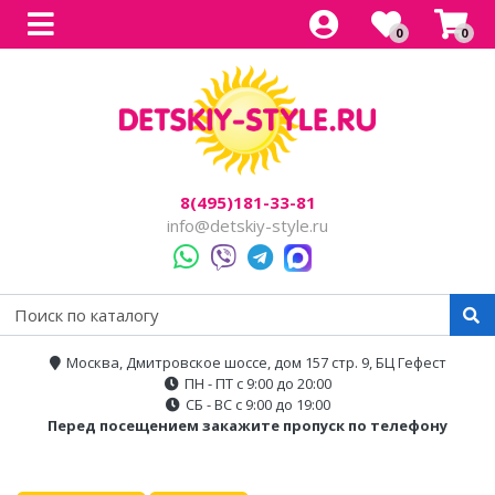
0
0
Все товары
Все товары
Все товары
Все товары
Все товары
Легковые
Для прогулок
Детский электроснегокаты
Одноместные
Каталог
Двухместные
Для города
Двухместные
8(495)181-33-81
Джипы
Для бездорожья
info@detskiy-style.ru
Квадроциклы
Электроскутеры
Багги
Аксессуары
Мотоциклы
Москва, Дмитровское шоссе, дом 157 стр. 9, БЦ Гефест
ПН - ПТ с 9:00 до 20:00
Спецтехника
СБ - ВС с 9:00 до 19:00
Перед посещением закажите пропуск по телефону
Трансформеры