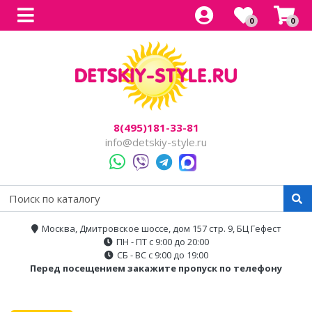
0
0
Все товары
Все товары
Все товары
Все товары
Все товары
Легковые
Для прогулок
Детский электроснегокаты
Одноместные
Каталог
Двухместные
Для города
Двухместные
8(495)181-33-81
Джипы
Для бездорожья
info@detskiy-style.ru
Квадроциклы
Электроскутеры
Багги
Аксессуары
Мотоциклы
Москва, Дмитровское шоссе, дом 157 стр. 9, БЦ Гефест
ПН - ПТ с 9:00 до 20:00
Спецтехника
СБ - ВС с 9:00 до 19:00
Перед посещением закажите пропуск по телефону
Трансформеры