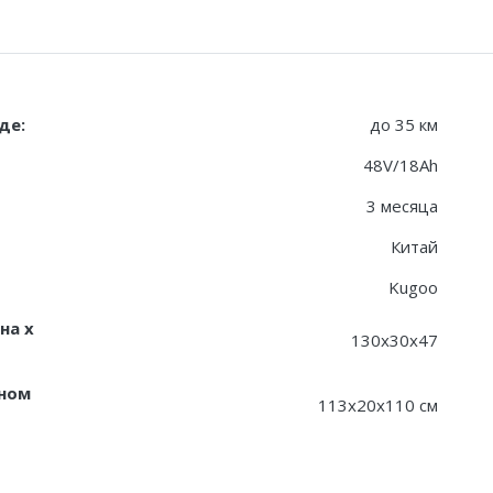
де:
до 35 км
48V/18Ah
3 месяца
Китай
Kugoo
на х
130x30x47
ном
113x20x110 см