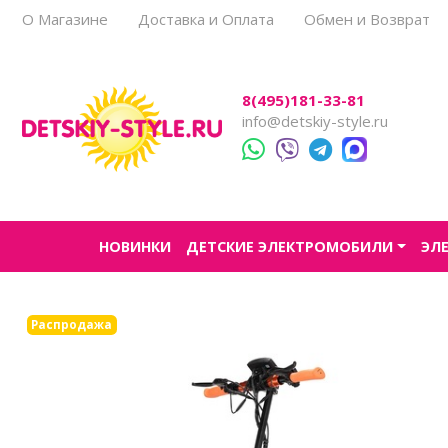
О Магазине
Доставка и Оплата
Обмен и Возврат
Все товары
Все товары
Все товары
Все товары
Все товары
8(495)181-33-81
Легковые
Для прогулок
Детский электроснегокаты
Одноместные
Каталог
info@detskiy-style.ru
Двухместные
Для города
Двухместные
Джипы
Для бездорожья
Квадроциклы
Электроскутеры
НОВИНКИ
ДЕТСКИЕ ЭЛЕКТРОМОБИЛИ
ЭЛ
Багги
Аксессуары
Мотоциклы
Распродажа
Спецтехника
Трансформеры