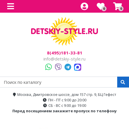
0
0
Все товары
Все товары
Все товары
Все товары
Все товары
Легковые
Для прогулок
Детский электроснегокаты
Одноместные
Каталог
Двухместные
Для города
Двухместные
8(495)181-33-81
Джипы
Для бездорожья
info@detskiy-style.ru
Квадроциклы
Электроскутеры
Багги
Аксессуары
Мотоциклы
Москва, Дмитровское шоссе, дом 157 стр. 9, БЦ Гефест
ПН - ПТ с 9:00 до 20:00
Спецтехника
СБ - ВС с 9:00 до 19:00
Перед посещением закажите пропуск по телефону
Трансформеры