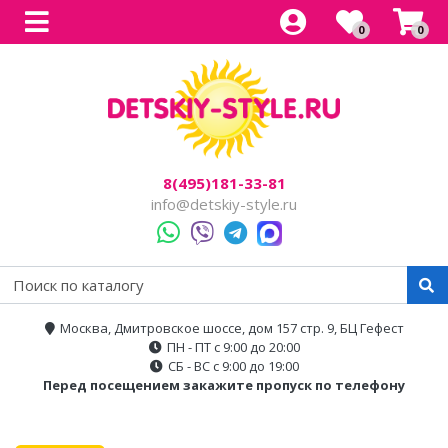
0
0
Все товары
Все товары
Все товары
Все товары
Все товары
Легковые
Для прогулок
Детский электроснегокаты
Одноместные
Каталог
Двухместные
Для города
Двухместные
8(495)181-33-81
Джипы
Для бездорожья
info@detskiy-style.ru
Квадроциклы
Электроскутеры
Багги
Аксессуары
Мотоциклы
Москва, Дмитровское шоссе, дом 157 стр. 9, БЦ Гефест
ПН - ПТ с 9:00 до 20:00
Спецтехника
СБ - ВС с 9:00 до 19:00
Перед посещением закажите пропуск по телефону
Трансформеры