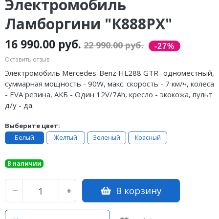
Электромобиль
Ламборгини "К888РХ"
16 990.00 руб.
22 990.00 руб.
Оставить отзыв
Электромобиль Mercedes-Benz HL288 GTR-
одноместный,
суммарная мощность - 90W, макс. скорость - 7 км/ч, колеса
- EVA резина, АКБ - Один 12V/7Ah, кресло - экокожа, пульт
д/у - да.
Выберите цвет:
Белый
Желтый
Зеленый
Красный
В наличии
В корзину
−
+