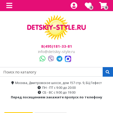
0
0
Все товары
Все товары
Все товары
Все товары
Все товары
Легковые
Для прогулок
Детский электроснегокаты
Одноместные
Каталог
Двухместные
Для города
Двухместные
8(495)181-33-81
Джипы
Для бездорожья
info@detskiy-style.ru
Квадроциклы
Электроскутеры
Багги
Аксессуары
Мотоциклы
Москва, Дмитровское шоссе, дом 157 стр. 9, БЦ Гефест
ПН - ПТ с 9:00 до 20:00
Спецтехника
СБ - ВС с 9:00 до 19:00
Перед посещением закажите пропуск по телефону
Трансформеры