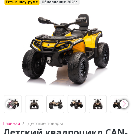
Каталки,толокары
Есть в шоу-руме
Обновление 2026г.
Премиум под заказ
Аксессуары
Главная
Детские товары
Детский квадроцикл CAN-