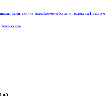
циклы
Спецтехника
Трансформеры
Каталки,толокары
Премиум 
ы
Аксессуары
00mA