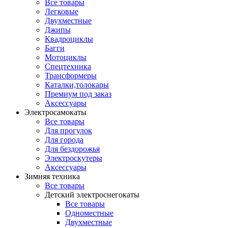
Все товары
Легковые
Двухместные
Джипы
Квадроциклы
Багги
Мотоциклы
Спецтехника
Трансформеры
Каталки,толокары
Премиум под заказ
Аксессуары
Электросамокаты
Все товары
Для прогулок
Для города
Для бездорожья
Электроскутеры
Аксессуары
Зимняя техника
Все товары
Детский электроснегокаты
Все товары
Одноместные
Двухместные